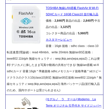
TOSHIBA 無線LAN搭載 FlashAir III Wi-Fi
SDHCカード 16GB Class10 並行輸入品
価格：
2,846円
新品の出品：
2,840円
中古
品の出品：
3,325円
コレクター商品の出品：
5,980円
カスタマーレビュー
容量：16gb 規格：sdhc class：class 10
転送速度(理論値)：read 48mb/s、write 20mb/s 無線lan対応規格：
ieee802.11b/g/n 無線セキュリティ：wep,tkip,aes(wpa,wpa2) これは便
利! デジカメに挿したまま写真や動画の共有ができる! 無線lan搭載 wi-fi
sdhcカード 容量:16gb * 準拠規格 sdhcメモリカード規格準拠 * sdスピー
ドクラスのクラス10(class10)対応 無線lan対応規格:ieee802.11b/g/n * 無
線セキュリティ:wep,tkip,aes(wpa,wpa2) 海外パッケージ品(並行輸入品
のため、国内サポートは受けられません)
(モデルノ ラ テール) Moderno La
Terre オリジナル 引手付き サイドジッパー