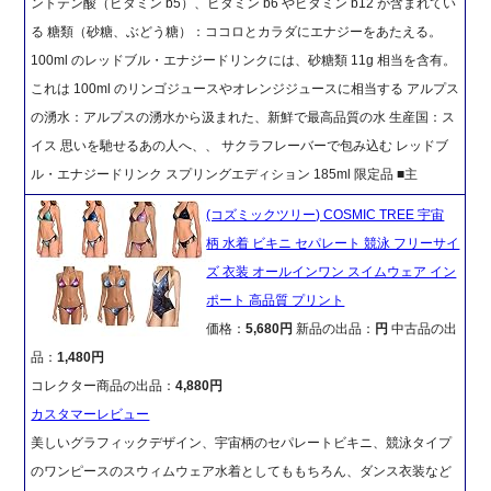
ントテン酸（ビタミン b5）、ビタミン b6 やビタミン b12 が含まれてい
る 糖類（砂糖、ぶどう糖）：ココロとカラダにエナジーをあたえる。
100ml のレッドブル・エナジードリンクには、砂糖類 11g 相当を含有。
これは 100ml のリンゴジュースやオレンジジュースに相当する アルプス
の湧水：アルプスの湧水から汲まれた、新鮮で最高品質の水 生産国：ス
イス 思いを馳せるあの人へ、、 サクラフレーバーで包み込む レッドブ
ル・エナジードリンク スプリングエディション 185ml 限定品 ■主
(コズミックツリー) COSMIC TREE 宇宙
柄 水着 ビキニ セパレート 競泳 フリーサイ
ズ 衣装 オールインワン スイムウェア イン
ポート 高品質 プリント
価格：
5,680円
新品の出品：
円
中古品の出
品：
1,480円
コレクター商品の出品：
4,880円
カスタマーレビュー
美しいグラフィックデザイン、宇宙柄のセパレートビキニ、競泳タイプ
のワンピースのスウィムウェア水着としてももちろん、ダンス衣装など