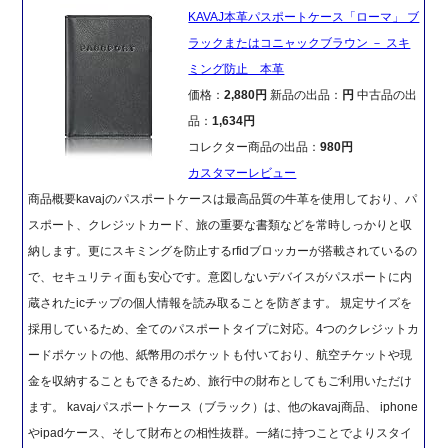
KAVAJ本革パスポートケース「ローマ」 ブ
ラックまたはコニャックブラウン － スキ
ミング防止 本革
価格：
2,880円
新品の出品：
円
中古品の出
品：
1,634円
コレクター商品の出品：
980円
カスタマーレビュー
商品概要kavajのパスポートケースは最高品質の牛革を使用しており、パ
スポート、クレジットカード、旅の重要な書類などを常時しっかりと収
納します。更にスキミングを防止するrfidブロッカーが搭載されているの
で、セキュリティ面も安心です。意図しないデバイスがパスポートに内
蔵されたicチップの個人情報を読み取ることを防ぎます。 規定サイズを
採用しているため、全てのパスポートタイプに対応。4つのクレジットカ
ードポケットの他、紙幣用のポケットも付いており、航空チケットや現
金を収納することもできるため、旅行中の財布としてもご利用いただけ
ます。 kavajパスポートケース（ブラック）は、他のkavaj商品、 iphone
やipadケース、そして財布との相性抜群。一緒に持つことでよりスタイ