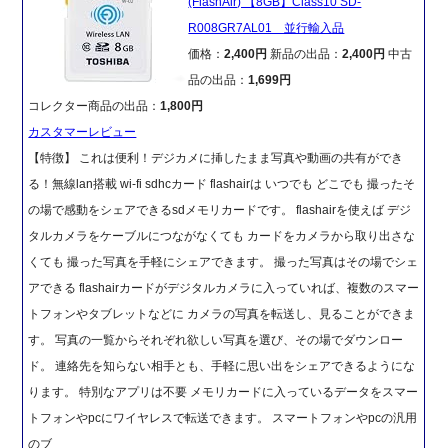
(FlashAir) 【8GB】Class10 SD-
R008GR7AL01 並行輸入品
価格：
2,400円
新品の出品：
2,400円
中古
品の出品：
1,699円
コレクター商品の出品：
1,800円
カスタマーレビュー
【特徴】 これは便利！デジカメに挿したまま写真や動画の共有ができ
る！無線lan搭載 wi-fi sdhcカード flashairは いつでも どこでも 撮ったそ
の場で感動をシェアできるsdメモリカードです。 flashairを使えば デジ
タルカメラをケーブルにつながなくても カードをカメラから取り出さな
くても 撮った写真を手軽にシェアできます。 撮った写真はその場でシェ
アできる flashairカードがデジタルカメラに入っていれば、複数のスマー
トフォンやタブレットなどに カメラの写真を転送し、見ることができま
す。 写真の一覧からそれぞれ欲しい写真を選び、その場でダウンロー
ド。 連絡先を知らない相手とも、手軽に思い出をシェアできるようにな
ります。 特別なアプリは不要 メモリカードに入っているデータをスマー
トフォンやpcにワイヤレスで転送できます。 スマートフォンやpcの汎用
のブ