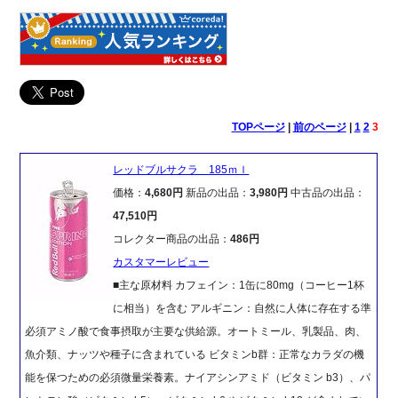
TOPページ
|
前のページ
|
1
2
3
レッドブルサクラ 185ｍｌ
価格：
4,680円
新品の出品：
3,980円
中古品の出品：
47,510円
コレクター商品の出品：
486円
カスタマーレビュー
■主な原材料 カフェイン：1缶に80mg（コーヒー1杯
に相当）を含む アルギニン：自然に人体に存在する準
必須アミノ酸で食事摂取が主要な供給源。オートミール、乳製品、肉、
魚介類、ナッツや種子に含まれている ビタミンb群：正常なカラダの機
能を保つための必須微量栄養素。ナイアシンアミド（ビタミン b3）、パ