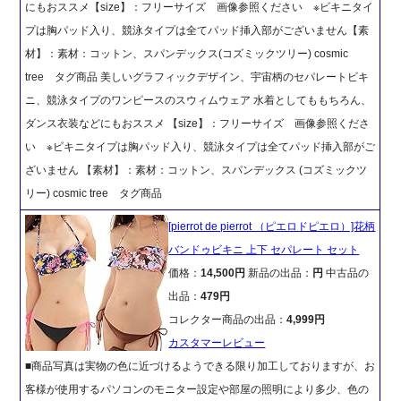
にもおススメ【size】：フリーサイズ 画像参照ください ※ビキニタイ
プは胸パッド入り、競泳タイプは全てパッド挿入部がございません【素
材】：素材：コットン、スパンデックス(コズミックツリー) cosmic
tree タグ商品 美しいグラフィックデザイン、宇宙柄のセパレートビキ
ニ、競泳タイプのワンピースのスウィムウェア 水着としてももちろん、
ダンス衣装などにもおススメ 【size】：フリーサイズ 画像参照くださ
い ※ビキニタイプは胸パッド入り、競泳タイプは全てパッド挿入部がご
ざいません 【素材】：素材：コットン、スパンデックス (コズミックツ
リー) cosmic tree タグ商品
[pierrot de pierrot （ピエロドピエロ）]花柄
バンドゥビキニ 上下 セパレート セット
価格：
14,500円
新品の出品：
円
中古品の
出品：
479円
コレクター商品の出品：
4,999円
カスタマーレビュー
■商品写真は実物の色に近づけるようできる限り加工しておりますが、お
客様が使用するパソコンのモニター設定や部屋の照明により多少、色の