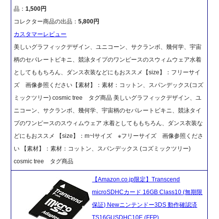
品：
1,500円
コレクター商品の出品：
5,800円
カスタマーレビュー
美しいグラフィックデザイン、ユニコーン、サクランボ、幾何学、宇宙
柄のセパレートビキニ、競泳タイプのワンピースのスウィムウェア水着
としてももちろん、ダンス衣装などにもおススメ【size】：フリーサイ
ズ 画像参照ください【素材】：素材：コットン、スパンデックス(コズ
ミックツリー) cosmic tree タグ商品 美しいグラフィックデザイン、ユ
ニコーン、サクランボ、幾何学、宇宙柄のセパレートビキニ、競泳タイ
プのワンピースのスウィムウェア 水着としてももちろん、ダンス衣装な
どにもおススメ 【size】：m~lサイズ ※フリーサイズ 画像参照くださ
い 【素材】：素材：コットン、スパンデックス (コズミックツリー)
cosmic tree タグ商品
【Amazon.co.jp限定】Transcend
microSDHCカード 16GB Class10 (無期限
保証) Newニンテンドー3DS 動作確認済
TS16GUSDHC10E (FFP)