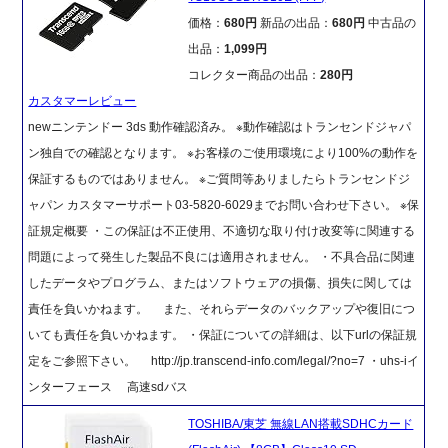
価格：
680円
新品の出品：
680円
中古品の
出品：
1,099円
コレクター商品の出品：
280円
カスタマーレビュー
newニンテンドー 3ds 動作確認済み。 ※動作確認はトランセンドジャパ
ン独自での確認となります。 ※お客様のご使用環境により100%の動作を
保証するものではありません。 ※ご質問等ありましたらトランセンドジ
ャパン カスタマーサポート03-5820-6029までお問い合わせ下さい。 ※保
証規定概要 ・この保証は不正使用、不適切な取り付け改変等に関連する
問題によって発生した製品不良には適用されません。 ・不具合品に関連
したデータやプログラム、またはソフトウェアの損傷、損失に関しては
責任を負いかねます。 また、それらデータのバックアップや復旧につ
いても責任を負いかねます。 ・保証についての詳細は、以下urlの保証規
定をご参照下さい。 http://jp.transcend-info.com/legal/?no=7 ・uhs-iイ
ンターフェース 高速sdバス
TOSHIBA/東芝 無線LAN搭載SDHCカード