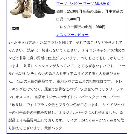
ブーツ サバゲー ブーツ ML-OHBT
価格：
15,308円
新品の出品：
円
中古品の
出品：
1,480円
コレクター商品の出品：
980円
カスタマーレビュー
※＜お手入れ方法＞ 水にブラシを付けて、それでほこりなどを落として
ください。 洗剤は一切使わないでください。 ナイロンキャンバス地のコ
ンビで非常に良い質感に仕上がっています。 作りもとてもしっかりして
います。 足首にクッションが入っていて、とても履きやすいです。 ソー
ルから17センチぐらいの高さのミディアムサイズで履く人を選びませ
ん。 当店の人気の商品です。 軍パンやデニムとの相性抜群です。 トレ
ッキングだけでなく、屈強で無骨なこのブーツは全てのミリタリーファ
ンにオススメ。 当店オリジナルのサイドジッパータクティカルブーツ
「改良版」です！ブラック色とブラウン色がございます。 サイドジッパ
ーの引手部分の性能を改良し、オリジナルパーツに入れ替えました。既
製品よりも品質向上しております。 サイズ：24.5ｃｍ～27.5ｃｍまで取
り揃えてございます。天然バック