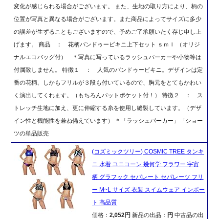
変化が感じられる場合がございます。 また、生地の取り方により、柄の
位置が写真と異なる場合がございます。また商品によってサイズに多少
の誤差が生ずることもございますので、予めご了承願いたく存じ申し上
げます。 商品 ： 花柄バンドゥービキニ上下セット ｓｍｌ （オリジ
ナルエコバッグ付） ＊写真に写っているラッシュパーカーや小物等は
付属致しません。 特徴１ ： 人気のバンドゥービキニ。デザインは定
番の花柄。しかもフリルが３段も付いているので、胸元をとてもかわい
く演出してくれます。（もちろんパットポケット付！） 特徴２ ： ス
トレッチ生地に加え、更に伸縮する糸を使用し縫製しています。（デザ
イン性と機能性を兼ね備えています） ＊「ラッシュパーカー」「ショー
ツの単品販売
(コズミックツリー) COSMIC TREE タンキ
ニ 水着 ユニコーン 幾何学 フラワー 宇宙
柄 グラフック セパレート セパレーツ フリ
ー M~L サイズ 衣装 スイムウェア インポー
ト 高品質
価格：
2,052円
新品の出品：
円
中古品の出