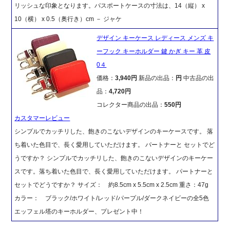
リッシュな印象となります。パスポートケースの寸法は、14（縦） x
10（横） x 0.5（奥行き）cm － ジャケ
デザイン キーケース レディース メンズ キ
ーフック キーホルダー 鍵 かぎ キー 革 皮
0４
価格：
3,940円
新品の出品：
円
中古品の出
品：
4,720円
コレクター商品の出品：
550円
カスタマーレビュー
シンプルでカッチリした、飽きのこないデザインのキーケースです。 落
ち着いた色目で、長く愛用していただけます。 パートナーと セットでど
うですか？ シンプルでカッチリした、飽きのこないデザインのキーケー
スです。落ち着いた色目で、長く愛用していただけます。 パートナーと
セットでどうですか？ サイズ： 約8.5cm x 5.5cm x 2.5cm 重さ：47g
カラー： ブラック/ホワイト/レッド/パープル/ダークネイビーの全5色
エッフェル塔のキーホルダー、プレゼント中！